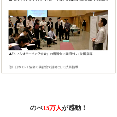
のべ
15万人
が感動！