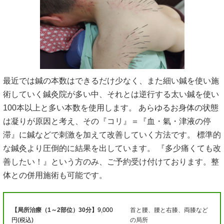
最近では鍼の本数はできるだけ少なく、また細い鍼を使い施
術していく鍼灸院が多い中、それとは逆行する太い鍼を使い
100本以上と多い本数を使用します。 あらゆるお身体の状態
は凝りが原因と考え、その『コリ』＝『血・氣・津液の停
滞』に鍼などで刺激を加えて改善していく方法です。 標準的
な鍼灸より圧倒的に結果を出しています。 『多少痛くても改
善したい！』という方のみ、ご予約受け付けております。整
体との併用施術も可能です。
【局所治療（1～2部位）30分】
9,000
首と腰、腰と右膝、両膝など
円(税込)
の局所